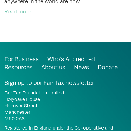
anywhere in the world are now …
Read more
For Business
Who’s Accredited
Resources
About us
News
Donate
Sign up to our Fair Tax newsletter
Fair Tax Foundation Limited
Holyoake House
Hanover Street
Manchester
M60 0AS
Registered in England under the Co-operative and