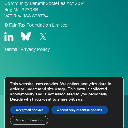
Community Benefit Societies Act 2014
Reg No. 32308R
VAT Reg. 188 838734
© Fair Tax Foundation Limited
Terms
|
Privacy Policy
This website uses cookies. We collect analytics data in
order to understand site usage. This data is collected
anonymously and is not associated to you personally.
Decide what you want to share with us.
Thinking about Fair Tax Mark certification for your
business?
Accept all cookies
Accept only essential cookies
More information
Enquire Here